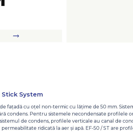
l Stick System
 de fațadă cu oțel non-termic cu lățime de 50 mm. Siste
ră condens. Pentru sistemele necondensate profilele oriz
u sistemul de condens, profilele verticale au canal de c
o permeabilitate ridicată la aer și apă. EF-50 / ST are profi